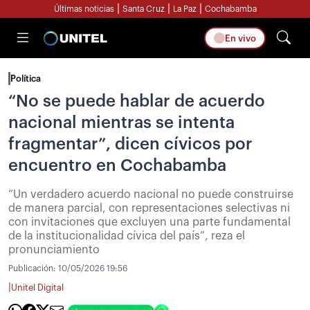
|
|
|
Últimas noticias
Santa Cruz
La Paz
Cochabamba
En vivo
Política
“No se puede hablar de acuerdo
nacional mientras se intenta
fragmentar”, dicen cívicos por
encuentro en Cochabamba
“Un verdadero acuerdo nacional no puede construirse
de manera parcial, con representaciones selectivas ni
con invitaciones que excluyen una parte fundamental
de la institucionalidad cívica del país”, reza el
pronunciamiento
Publicación:
10/05/2026 19:56
|
Unitel Digital