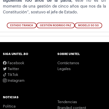
siguientes 100 años de la patria,
este no es un
momento de una gestión de cinco años que nos da la
Constitución”, sostuvo el jefe de Estado.
ESTADO TRANCA
GESTIÓN RODRIGO PAZ
MODELO 50 50
SIGA UNITEL.BO
SOBRE UNITEL
Facebook
Contáctanos
Twitter
Legales
TikTok
Instagram
NOTICIAS
Tendencias
Política
Branded content