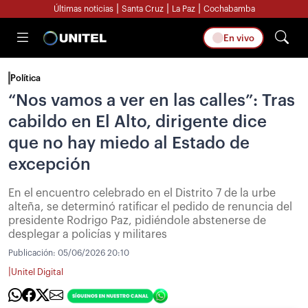
|
|
|
Últimas noticias
Santa Cruz
La Paz
Cochabamba
En vivo
Política
“Nos vamos a ver en las calles”: Tras
cabildo en El Alto, dirigente dice
que no hay miedo al Estado de
excepción
En el encuentro celebrado en el Distrito 7 de la urbe
alteña, se determinó ratificar el pedido de renuncia del
presidente Rodrigo Paz, pidiéndole abstenerse de
desplegar a policías y militares
Publicación:
05/06/2026 20:10
|
Unitel Digital