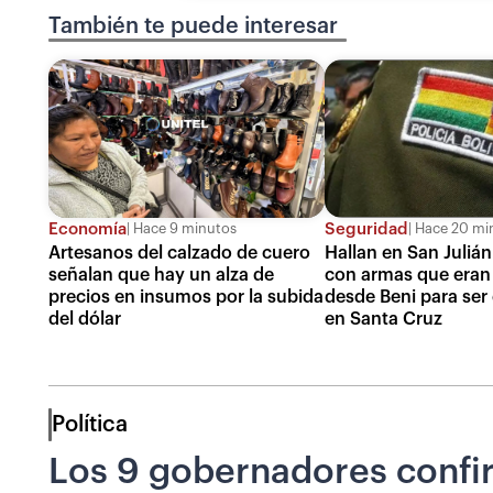
También te puede interesar
Economía
Seguridad
Hace 9 minutos
Hace 20 mi
Artesanos del calzado de cuero
Hallan en San Juliá
señalan que hay un alza de
con armas que eran
precios en insumos por la subida
desde Beni para ser
del dólar
en Santa Cruz
Política
Los 9 gobernadores confir