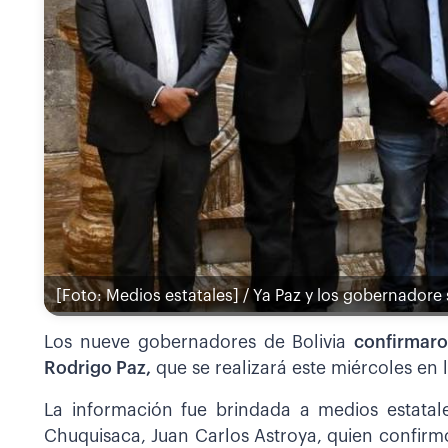
[Foto: Medios estatales] / Ya Paz y los gobernadore
Los nueve gobernadores de Bolivia
confirmaro
Rodrigo Paz,
que se realizará este miércoles en l
La información fue brindada a medios estatal
Chuquisaca, Juan Carlos Astroya, quien confirm