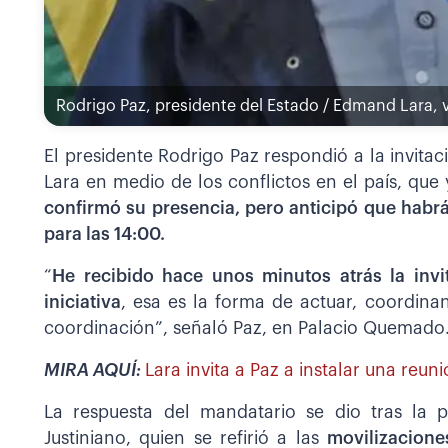
Rodrigo Paz, presidente del Estado / Edmand Lara, 
El presidente Rodrigo Paz respondió a la invita
Lara en medio de los conflictos en el país, que
confirmó su presencia, pero anticipó que hab
para las 14:00.
“
He recibido hace unos minutos atrás la invit
iniciativa
, esa es la forma de actuar, coordin
coordinación”, señaló Paz, en Palacio Quemado
MIRA AQUÍ:
Lara invita a Paz a instalar una reun
La respuesta del mandatario se dio tras la 
Justiniano, quien se refirió a las
movilizacione