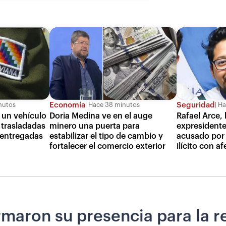
Economía
Seguridad
nutos
Hace 38 minutos
Ha
n un vehículo
Doria Medina ve en el auge
Rafael Arce, 
 trasladadas
minero una puerta para
expresidente
 entregadas
estabilizar el tipo de cambio y
acusado por
fortalecer el comercio exterior
ilícito con a
maron su presencia para la r