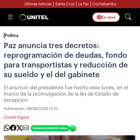
|
|
|
Últimas noticias
Santa Cruz
La Paz
Cochabamba
En vivo
Política
Paz anuncia tres decretos:
reprogramación de deudas, fondo
para transportistas y reducción de
su sueldo y el del gabinete
El anuncio del presidente fue hecho este lunes, en el
marco de la promulgación de la ley de Estado de
excepción
Publicación:
08/06/2026 13:22
|
Unitel Digital