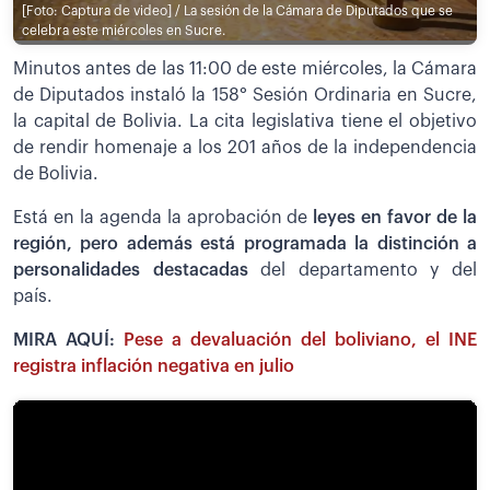
[Foto: Captura de video] / La sesión de la Cámara de Diputados que se
celebra este miércoles en Sucre.
Minutos antes de las 11:00 de este miércoles, la Cámara
de Diputados instaló la 158° Sesión Ordinaria en Sucre,
la capital de Bolivia. La cita legislativa tiene el objetivo
de rendir homenaje a los 201 años de la independencia
de Bolivia.
Está en la agenda la aprobación de
leyes en favor de la
región, pero además está programada la distinción a
personalidades destacadas
del departamento y del
país.
MIRA AQUÍ:
Pese a devaluación del boliviano, el INE
registra inflación negativa en julio