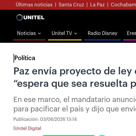
Últimas noticias
|
Santa Cruz
|
La Paz
|
Cochabam
Noticias
Unitel TV
Radio Disney
Ere
Política
Paz envía proyecto de ley
“espera que sea resuelta 
En ese marco, el mandatario anunci
para pacificar el país y dijo que en
Publicación:
03/06/2026 13:14
|
Unitel Digital