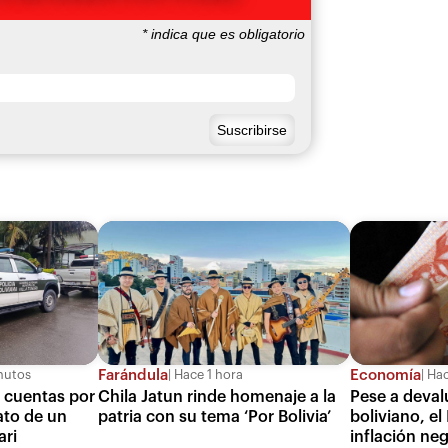
*
indica que es obligatorio
Farándula
Economía
nutos
Hace 1 hora
Hac
e cuentas por
Chila Jatun rinde homenaje a la
Pese a deval
ato de un
patria con su tema ‘Por Bolivia’
boliviano, el
ari
inflación neg