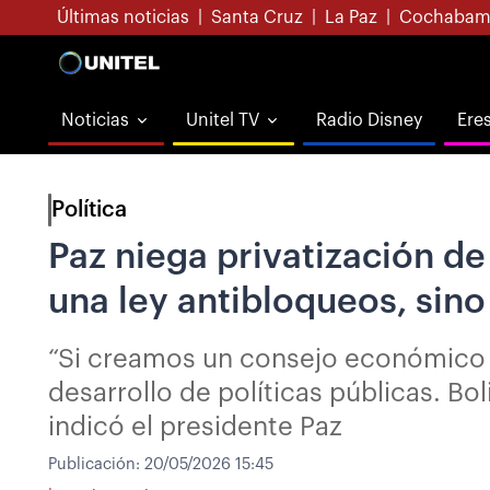
Últimas noticias
|
Santa Cruz
|
La Paz
|
Cochabam
Noticias
Unitel TV
Radio Disney
Ere
Política
Paz niega privatización de
una ley antibloqueos, sino
“Si creamos un consejo económico y
desarrollo de políticas públicas. Bo
indicó el presidente Paz
Publicación:
20/05/2026 15:45