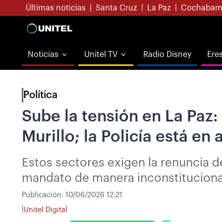
Últimas noticias
|
Santa Cruz
|
La Paz
|
Cochabam
Noticias
Unitel TV
Radio Disney
Ere
Política
Sube la tensión en La Paz:
Murillo; la Policía está en
Estos sectores exigen la renuncia d
mandato de manera inconstituciona
Publicación:
10/06/2026 12:21
|
Unitel Digital