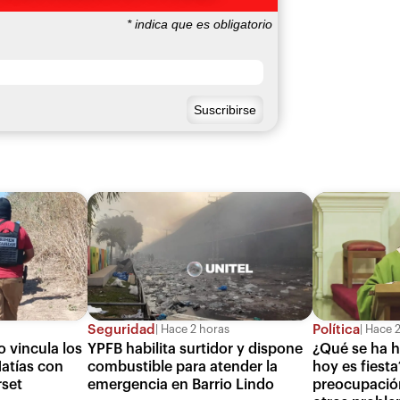
*
indica que es obligatorio
Seguridad
Política
Hace 2 horas
Hace 2
o vincula los
YPFB habilita surtidor y dispone
¿Qué se ha h
atías con
combustible para atender la
hoy es fiest
rset
emergencia en Barrio Lindo
preocupación