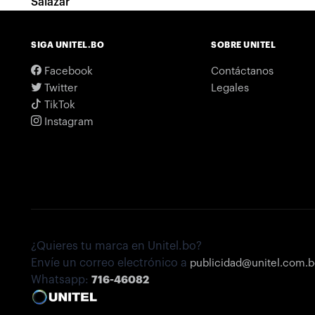
Salazar
SIGA UNITEL.BO
SOBRE UNITEL
Facebook
Contáctanos
Twitter
Legales
TikTok
Instagram
¿Quieres tu marca en Unitel.bo?
Envíe un correo electrónico a
publicidad@unitel.com.
Whatsapp:
716-46082