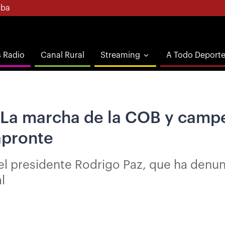
ba
s Radio
Canal Rural
Streaming
A Todo Deport
 La marcha de la COB y campes
 apronte
el presidente Rodrigo Paz, que ha denun
l