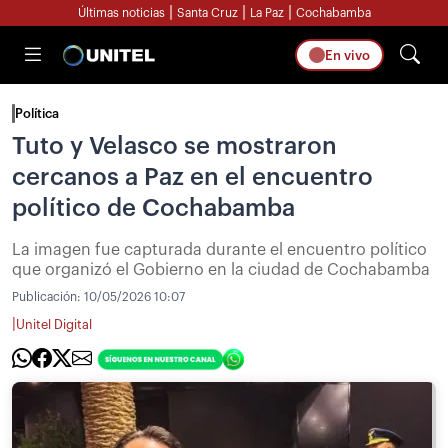
|
|
|
Últimas noticias
Santa Cruz
La Paz
Cochabamba
En vivo
Política
Tuto y Velasco se mostraron
cercanos a Paz en el encuentro
político de Cochabamba
La imagen fue capturada durante el encuentro político
que organizó el Gobierno en la ciudad de Cochabamba
Publicación:
10/05/2026 10:07
|
Unitel Digital