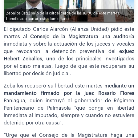
Zeballos (izq.) salió de la cárcel cerca de las 16:00 de este martes,
beneficiado con arresto domiciliario
El diputado Carlos Alarcón (Alianza Unidad) pidió este
martes al
Consejo de la Magistratura una auditoría
inmediata y sobre la actuación de los jueces y vocales
que revocaron la detención preventiva del
exjuez
Hebert Zeballos, uno
de los principales investigados
por el caso maletas, luego de que este recuperara su
libertad por decisión judicial.
Zeballos recuperó su libertad este martes
mediante un
mandamiento firmado por la juez Rosario Flores
Paniagua, quien instruyó al gobernador de Régimen
Penitenciario de Palmasola “que ponga en libertad
inmediata al imputado, siempre y cuando no estuviere
detenido por otra causa”.
“Urge que el Consejo de la Magistratura haga una