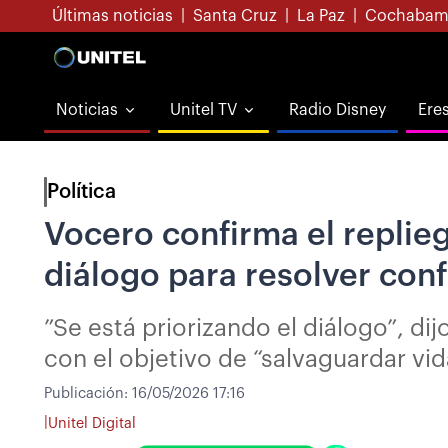
Últimas noticias
|
Santa Cruz
|
La Paz
|
Cochabam
Noticias
Unitel TV
Radio Disney
Ere
Política
Vocero confirma el replieg
diálogo para resolver conf
”Se está priorizando el diálogo”, di
con el objetivo de “salvaguardar vid
Publicación:
16/05/2026 17:16
|
Unitel Digital