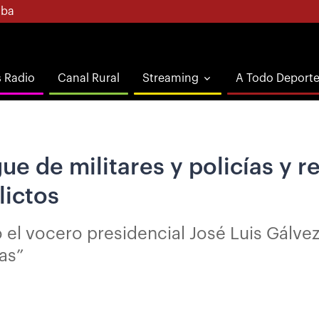
ba
s Radio
Canal Rural
Streaming
A Todo Deport
ue de militares y policías y 
lictos
jo el vocero presidencial José Luis Gálve
as”