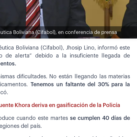
utica Boliviana (Cifabol), en conferencia de prensa
tica Boliviana (Cifabol), Jhosip Lino, informó este
 de alerta” debido a la insuficiente llegada de
entos.
mas dificultades. No están llegando las materias
dicamentos.
Tenemos un faltante del 30% para la
icó.
nte Khora deriva en gasificación de la Policía
roduce cuando este martes
se cumplen 40 días de
egiones del país.