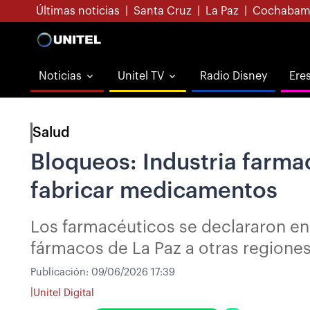
Últimas noticias
|
Santa Cruz
|
La Paz
|
Cochabam
Noticias
Unitel TV
Radio Disney
Ere
Salud
Bloqueos: Industria farma
fabricar medicamentos
Los farmacéuticos se declararon en 
fármacos de La Paz a otras regiones
Publicación:
09/06/2026 17:39
|
Unitel Digital