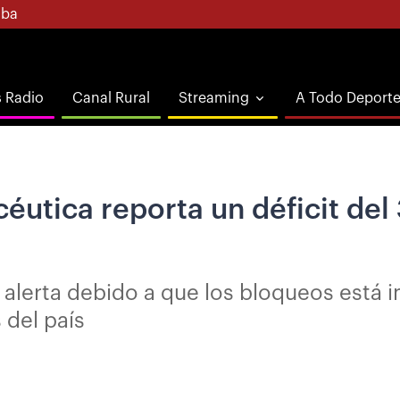
ba
s Radio
Canal Rural
Streaming
A Todo Deport
céutica reporta un déficit de
alerta debido a que los bloqueos está i
 del país