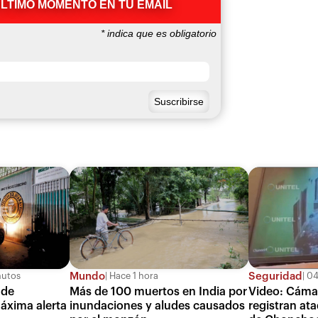
ÚLTIMO MOMENTO EN TU EMAIL
*
indica que es obligatorio
Mundo
Seguridad
nutos
Hace 1 hora
04
 de
Más de 100 muertos en India por
Video: Cáma
áxima alerta
inundaciones y aludes causados
registran at