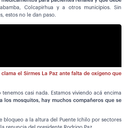
de medicamentos para pacientes renales y que debe
bamba, Colcapirhua y a otros municipios. Sin
s, estos no le dan paso.
, clama el Sirmes La Paz ante falta de oxígeno que
o tenemos casi nada. Estamos viviendo acá encima
ima los mosquitos, hay muchos compañeros que se
bloqueo a la altura del Puente Ichilo por sectores
 la renuncia del presidente Rodrigo Paz.