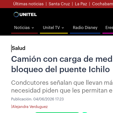
Últimas noticias
|
Santa Cruz
|
La Paz
|
Cochabam
Noticias
Unitel TV
Radio Disney
Ere
Salud
Camión con carga de medi
bloqueo del puente Ichilo
Condcutores señalan que llevan más
necesidad piden que les permitan e
Publicación:
04/06/2026 17:23
|
Alejandra Verduguez