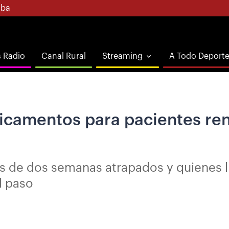
ba
s Radio
Canal Rural
Streaming
A Todo Deport
camentos para pacientes rena
 de dos semanas atrapados y quienes ll
l paso