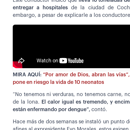
Este conductor indicó que
lleva 16 toneladas 
entregar a hospitales
de la ciudad de Cocha
embargo, a pesar de explicarle a los conductore
MIRA AQUÍ:
“Por amor de Dios, abran las vías”
pone en riesgo la vida de 10 neonatos
“No tenemos ni verduras, no tenemos carne, n
de la lona.
El calor igual es tremendo, y enc
están enfermando por dengue”,
contó.
Hace más de dos semanas se instaló un punto de 
afines al expresidente Evo Morales, estos exigen