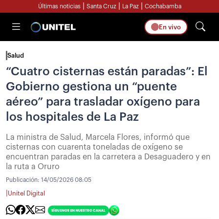
|
|
|
Últimas noticias
Santa Cruz
La Paz
Cochabamba
En vivo
Salud
“Cuatro cisternas están paradas”: El
Gobierno gestiona un “puente
aéreo” para trasladar oxígeno para
los hospitales de La Paz
La ministra de Salud, Marcela Flores, informó que
cisternas con cuarenta toneladas de oxígeno se
encuentran paradas en la carretera a Desaguadero y en
la ruta a Oruro
Publicación:
14/05/2026 08:05
|
Unitel Digital