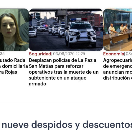
Seguridad
Economía
:35
03/08/2026 22:25
03/
putado Rada
Desplazan policías de La Paz a
Agropecuario
 domiciliaria
San Matías para reforzar
de emergenci
ra Rojas
operativos tras la muerte de un
anuncian mon
subteniente en un ataque
distribución
armado
 nueve despidos y descuento