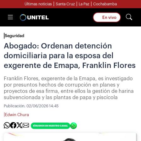
|
|
|
Últimas noticias
Santa Cruz
La Paz
Cochabamba
En vivo
Seguridad
Abogado: Ordenan detención
domiciliaria para la esposa del
exgerente de Emapa, Franklin Flores
Franklin Flores, exgerente de la Emapa, es investigado
por presuntos hechos de corrupción en planes y
proyectos de esa firma, entre ellos la gestión de harina
subvencionada y las plantas de papa y piscícola
Publicación:
02/06/2026 14:45
|
Edwin Chura