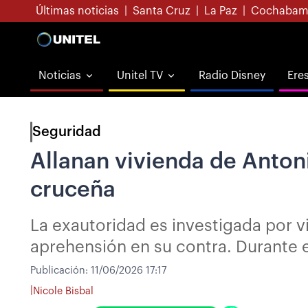
Últimas noticias
|
Santa Cruz
|
La Paz
|
Cochabam
Noticias
Unitel TV
Radio Disney
Ere
Seguridad
Allanan vivienda de Anton
cruceña
La exautoridad es investigada por v
aprehensión en su contra. Durante e
Publicación:
11/06/2026 17:17
|
Nicole Bisbal