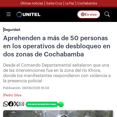
|
|
|
Últimas noticias
Santa Cruz
La Paz
Cochabamba
En vivo
Seguridad
Aprehenden a más de 50 personas
en los operativos de desbloqueo en
dos zonas de Cochabamba
Desde el Comando Departamental señalaron que una
de las intervenciones fue en la zona del río Khora,
donde los manifestantes respondieron con violencia a
la presencia policial
Publicación:
09/06/2026 16:04
|
Pedro Silva