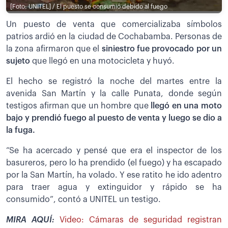
[Foto: UNITEL] / El puesto se consumió debido al fuego
Un puesto de venta que comercializaba símbolos
patrios ardió en la ciudad de Cochabamba. Personas de
la zona afirmaron que el
siniestro fue provocado por un
sujeto
que llegó en una motocicleta y huyó.
El hecho se registró la noche del martes entre la
avenida San Martín y la calle Punata, donde según
testigos afirman que un hombre que
llegó en una moto
bajo y prendió fuego al puesto de venta y luego se dio a
la fuga.
“Se ha acercado y pensé que era el inspector de los
basureros, pero lo ha prendido (el fuego) y ha escapado
por la San Martín, ha volado. Y ese ratito he ido adentro
para traer agua y extinguidor y rápido se ha
consumido”, contó a UNITEL un testigo.
MIRA AQUÍ:
Video: Cámaras de seguridad registran