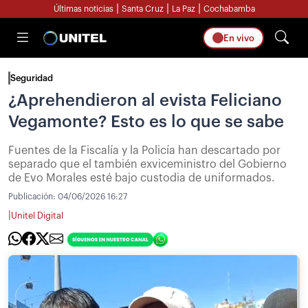
|
|
|
Últimas noticias
Santa Cruz
La Paz
Cochabamba
En vivo
Seguridad
¿Aprehendieron al evista Feliciano
Vegamonte? Esto es lo que se sabe
Fuentes de la Fiscalía y la Policía han descartado por
separado que el también exviceministro del Gobierno
de Evo Morales esté bajo custodia de uniformados.
Publicación:
04/06/2026 16:27
|
Unitel Digital