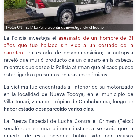
[Foto: UNITEL] / La Policía continúa investigando el hecho
La Policía investiga el
asesinato de un hombre de 31
años que fue hallado sin vida a un costado de la
carretera
en estado de descomposición; la autopsia
reveló que murió producto de un disparo en la cabeza,
mientras que desde la Policía afirman que el caso puede
estar ligado a presuntas deudas económicas.
La víctima fue encontrada al interior de su motorizado
en la localidad de Nueva Tocoya, en el municipio de
Villa Tunari, zona del trópico de Cochabamba, luego de
haber estado desaparecido varios días.
La Fuerza Especial de Lucha Contra el Crimen (Felcc)
señaló que en una primera instancia se creía que la
muerte de esta persona había sido por causas