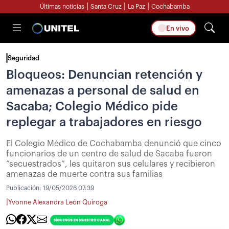
|
|
|
Últimas noticias
Santa Cruz
La Paz
Cochabamba
En vivo
Seguridad
Bloqueos: Denuncian retención y
amenazas a personal de salud en
Sacaba; Colegio Médico pide
replegar a trabajadores en riesgo
El Colegio Médico de Cochabamba denunció que cinco
funcionarios de un centro de salud de Sacaba fueron
“secuestrados”, les quitaron sus celulares y recibieron
amenazas de muerte contra sus familias
Publicación:
19/05/2026 07:39
|
Yvonne Alexandra León Quiroga