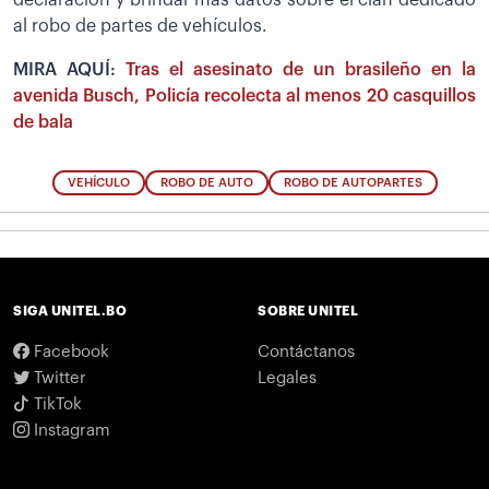
declaración y brindar más datos sobre el clan dedicado
al robo de partes de vehículos.
MIRA AQUÍ:
Tras el asesinato de un brasileño en la
avenida Busch, Policía recolecta al menos 20 casquillos
de bala
VEHÍCULO
ROBO DE AUTO
ROBO DE AUTOPARTES
SIGA UNITEL.BO
SOBRE UNITEL
Facebook
Contáctanos
Twitter
Legales
TikTok
Instagram