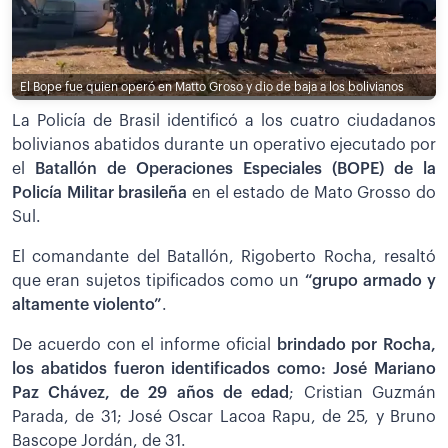
El Bope fue quien operó en Matto Groso y dio de baja a los bolivianos
La Policía de Brasil identificó a los cuatro ciudadanos
bolivianos abatidos durante un operativo ejecutado por
el
Batallón de Operaciones Especiales (BOPE) de la
Policía Militar brasileña
en el estado de Mato Grosso do
Sul.
El comandante del Batallón, Rigoberto Rocha, resaltó
que eran sujetos tipificados como un
“grupo armado y
altamente violento”
.
De acuerdo con el informe oficial
brindado por Rocha,
los abatidos fueron identificados como: José Mariano
Paz Chávez, de 29 años de edad
; Cristian Guzmán
Parada, de 31; José Oscar Lacoa Rapu, de 25, y Bruno
Bascope Jordán, de 31.