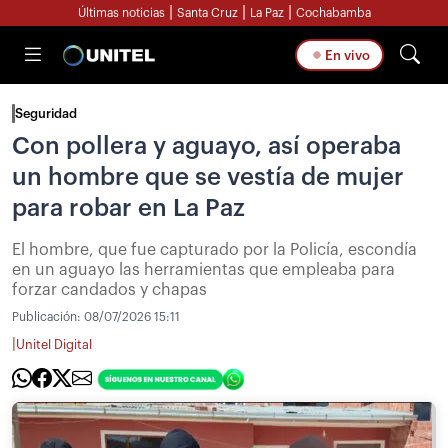
|
|
|
Últimas noticias
Santa Cruz
La Paz
Cochabamba
En vivo
Seguridad
Con pollera y aguayo, así operaba
un hombre que se vestía de mujer
para robar en La Paz
El hombre, que fue capturado por la Policía, escondía
en un aguayo las herramientas que empleaba para
forzar candados y chapas
Publicación:
08/07/2026 15:11
|
Unitel Digital