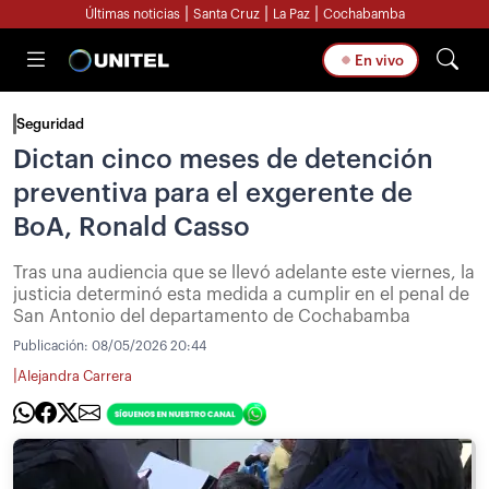
|
|
|
Últimas noticias
Santa Cruz
La Paz
Cochabamba
En vivo
Seguridad
Dictan cinco meses de detención
preventiva para el exgerente de
BoA, Ronald Casso
Tras una audiencia que se llevó adelante este viernes, la
justicia determinó esta medida a cumplir en el penal de
San Antonio del departamento de Cochabamba
Publicación:
08/05/2026 20:44
|
Alejandra Carrera