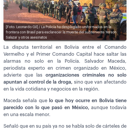
[Foto: Leonardo Gil] / La Policía ha desplegado uniformados en la
frontera con Brasil para esclarecer la muerte del subteniente Yerson
Salazar y otros asesinatos
La disputa territorial en Bolivia entre el Comando
Vermelho y el Primer Comando Capital hace saltar las
alarmas no solo en la Policía. Salvador Maceda,
periodista experto en crimen organizado en México,
advierte que las
organizaciones criminales no solo
apuntan al control de la droga,
sino que van afectando
en la vida cotidiana y negocios en la región.
Maceda señala que
lo que hoy ocurre en Bolivia tiene
parecido con lo que pasó en México,
aunque todavía
en una escala menor.
Señaló que en su país ya no se habla solo de cárteles de