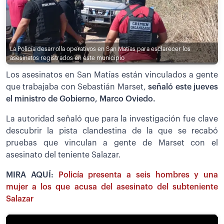
La Policía desarrolla operativos en San Matías para esclarecer los
asesinatos registrados en este municipio
Los asesinatos en San Matías están vinculados a gente
que trabajaba con Sebastián Marset,
señaló este jueves
el ministro de Gobierno, Marco Oviedo.
La autoridad señaló que para la investigación fue clave
descubrir la pista clandestina de la que se recabó
pruebas que vinculan a gente de Marset con el
asesinato del teniente Salazar.
MIRA AQUÍ:
Policía presenta a seis hombres y una
mujer a los que acusa del asesinato del subteniente
Salazar