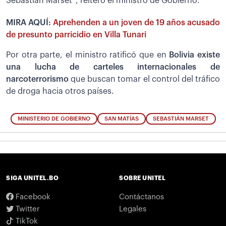
Sebastián Marset”, reiteró el ministro de Gobierno.
MIRA AQUÍ:
Aprehenden a un joven de 19 años acusado
de presunto parricidio en Villa Tunari
Por otra parte, el ministro ratificó que en
Bolivia existe
una lucha de carteles internacionales de
narcoterrorismo
que buscan tomar el control del tráfico
de droga hacia otros países.
MINISTERIO DE GOBIERNO
SAN MATÍAS
SEBASTIÁN MARSET
SIGA UNITEL.BO
SOBRE UNITEL
Facebook
Contáctanos
Twitter
Legales
TikTok