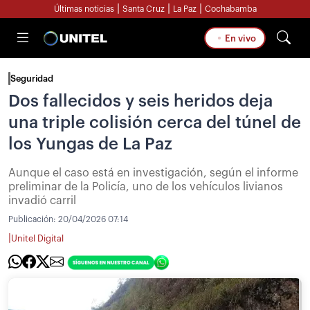
|
|
|
Últimas noticias
Santa Cruz
La Paz
Cochabamba
En vivo
Seguridad
Dos fallecidos y seis heridos deja
una triple colisión cerca del túnel de
los Yungas de La Paz
Aunque el caso está en investigación, según el informe
preliminar de la Policía, uno de los vehículos livianos
invadió carril
Publicación:
20/04/2026 07:14
|
Unitel Digital