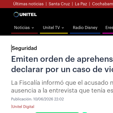
Últimas noticias
|
Santa Cruz
|
La Paz
|
Cochabam
Noticias
Unitel TV
Radio Disney
Ere
Seguridad
Emiten orden de aprehensi
declarar por un caso de v
La Fiscalía informó que el acusado 
ausencia a la entrevista que tenía e
Publicación:
10/06/2026 22:02
|
Unitel Digital