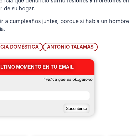
olencia que denunció
sufrió lesiones y moretones en
ir de su hogar.
tir a cumpleaños juntes, porque si había un hombre
ía.
NCIA DOMÉSTICA
ANTONIO TALAMÁS
ÚLTIMO MOMENTO EN TU EMAIL
*
indica que es obligatorio