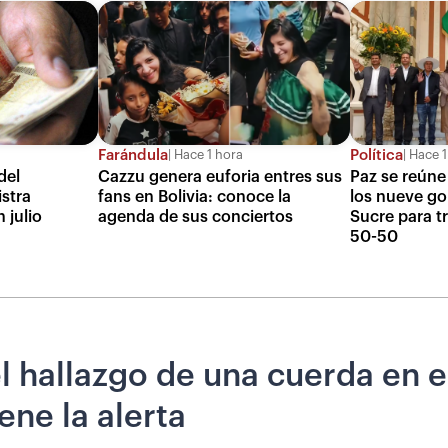
Farándula
Política
Hace 1 hora
Hace 1
del
Cazzu genera euforia entres sus
Paz se reúne
istra
fans en Bolivia: conoce la
los nueve g
 julio
agenda de sus conciertos
Sucre para tr
50-50
l hallazgo de una cuerda en e
ene la alerta