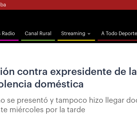
ba
s Radio
Canal Rural
Streaming
A Todo Deport
ón contra expresidente de la
iolencia doméstica
no se presentó y tampoco hizo llegar d
ste miércoles por la tarde