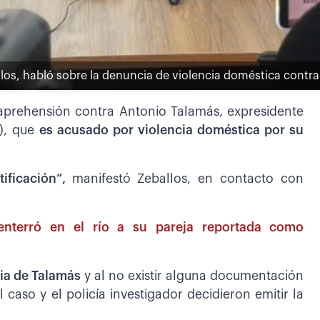
allos, habló sobre la denuncia de violencia doméstica cont
 aprehensión contra Antonio Talamás, expresidente
D), que
es acusado por violencia doméstica por su
ificación”,
manifestó Zeballos, en contacto con
nterró en el río a su pareja reportada como
cia de Talamás
y al no existir alguna documentación
al caso y el policía investigador decidieron emitir la