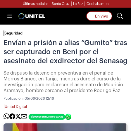
|
|
|
Últimas noticias
Santa Cruz
La Paz
Cochabamba
En vivo
Seguridad
Envían a prisión a alias “Gumito” tras
ser capturado en Beni por el
asesinato del exdirector del Senasag
Se dispuso la detención preventiva en el penal de
Morros Blanco, en Tarija, mientras dure el curso de la
investigación para esclarecer el asesinato de Mauricio
Aramayo, hombre cercano al presidente Rodrigo Paz
Publicación:
05/06/2026 12:16
|
Unitel Digital