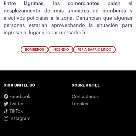
Entre lágrimas, los comerciantes piden el
desplazamiento de más unidades de bomberos
y
efectivos policiales a la zona. Denuncian que algunas
personas estarían aprovechando la situación para
ingresar al lugar y robar mercadería.
BOMBEROS
INCENDIO
FERIA BARRIO LINDO
SIGA UNITEL.BO
SOBRE UNITEL
Facebook
Contáctanos
Twitter
Legales
TikTok
Instagram