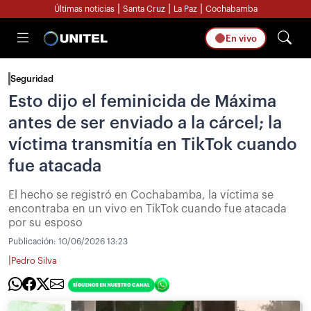
|
|
|
Últimas noticias
Santa Cruz
La Paz
Cochabamba
En vivo
Seguridad
Esto dijo el feminicida de Máxima
antes de ser enviado a la cárcel; la
víctima transmitía en TikTok cuando
fue atacada
El hecho se registró en Cochabamba, la víctima se
encontraba en un vivo en TikTok cuando fue atacada
por su esposo
Publicación:
10/06/2026 13:23
|
Pedro Silva