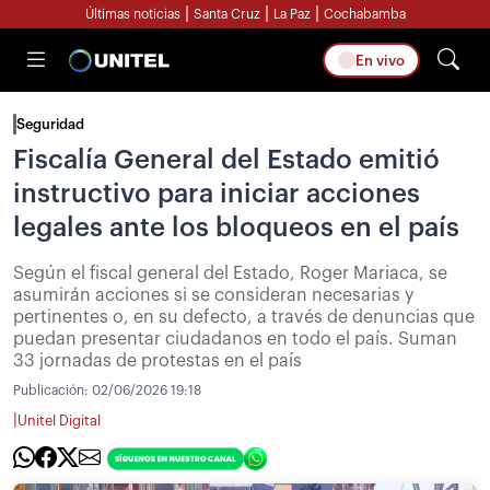
|
|
|
Últimas noticias
Santa Cruz
La Paz
Cochabamba
En vivo
Seguridad
Fiscalía General del Estado emitió
instructivo para iniciar acciones
legales ante los bloqueos en el país
Según el fiscal general del Estado, Roger Mariaca, se
asumirán acciones si se consideran necesarias y
pertinentes o, en su defecto, a través de denuncias que
puedan presentar ciudadanos en todo el país. Suman
33 jornadas de protestas en el país
Publicación:
02/06/2026 19:18
|
Unitel Digital