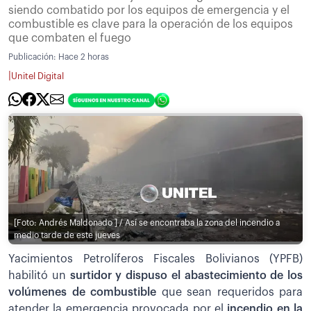
siendo combatido por los equipos de emergencia y el
combustible es clave para la operación de los equipos
que combaten el fuego
Publicación:
Hace 2 horas
|
Unitel Digital
[Foto: Andrés Maldonado ] / Así se encontraba la zona del incendio a
medio tarde de este jueves
Yacimientos Petrolíferos Fiscales Bolivianos (YPFB)
habilitó un
surtidor y dispuso el abastecimiento de los
volúmenes de combustible
que sean requeridos para
atender la emergencia provocada por el
incendio en la