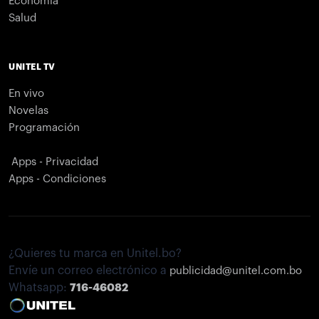
Economía
Salud
UNITEL TV
En vivo
Novelas
Programación
Apps - Privacidad
Apps - Condiciones
¿Quieres tu marca en Unitel.bo?
Envíe un correo electrónico a
publicidad@unitel.com.bo
Whatsapp:
716-46082