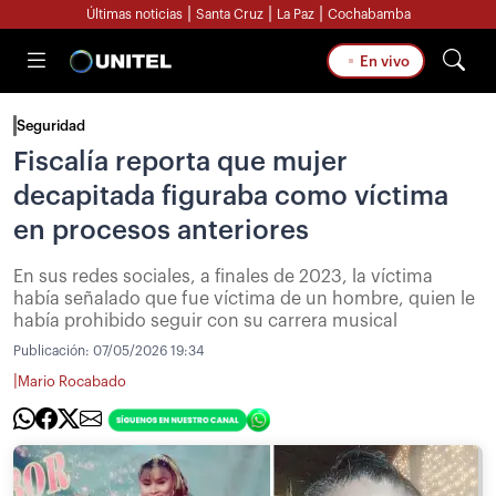
|
|
|
Últimas noticias
Santa Cruz
La Paz
Cochabamba
En vivo
Seguridad
Fiscalía reporta que mujer
decapitada figuraba como víctima
en procesos anteriores
En sus redes sociales, a finales de 2023, la víctima
había señalado que fue víctima de un hombre, quien le
había prohibido seguir con su carrera musical
Publicación:
07/05/2026 19:34
|
Mario Rocabado