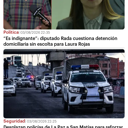
Política
03/08/2026 22:35
“Es indignante”: diputado Rada cuestiona detención
domiciliaria sin escolta para Laura Rojas
Seguridad
03/08/2026 22:25
Desplazan policías de La Paz a San Matías para reforzar