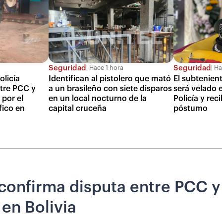
Seguridad
Seguridad
Hace 1 hora
Ha
olicía
Identifican al pistolero que mató
El subtenien
tre PCC y
a un brasileño con siete disparos
será velado 
por el
en un local nocturno de la
Policía y rec
fico en
capital cruceña
póstumo
a confirma disputa entre PC
 en Bolivia