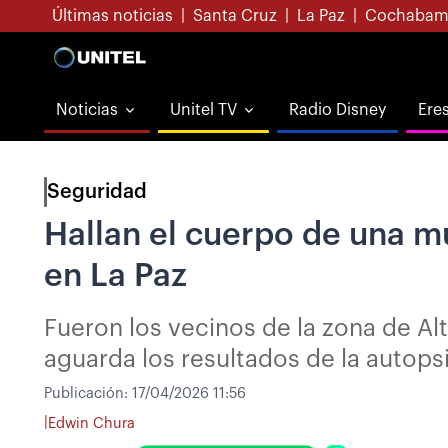
Últimas noticias
|
Santa Cruz
|
La Paz
|
Cochabam
Noticias
Unitel TV
Radio Disney
Ere
Seguridad
Hallan el cuerpo de una m
en La Paz
Fueron los vecinos de la zona de Al
aguarda los resultados de la autopsi
Publicación:
17/04/2026 11:56
|
Edwin Chura