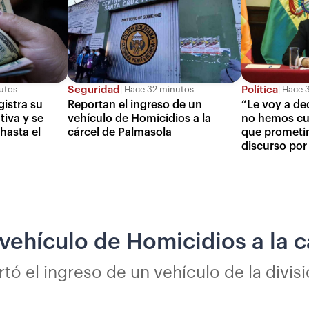
Seguridad
Política
utos
Hace 32 minutos
Hace 3
gistra su
Reportan el ingreso de un
“Le voy a dec
tiva y se
vehículo de Homicidios a la
no hemos cu
 hasta el
cárcel de Palmasola
que prometim
discurso por
 vehículo de Homicidios a la 
ó el ingreso de un vehículo de la divisi