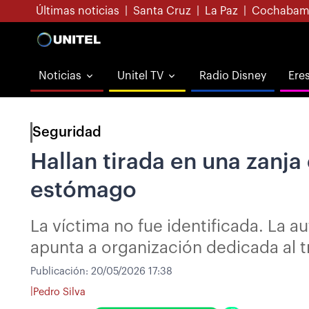
Últimas noticias
|
Santa Cruz
|
La Paz
|
Cochabam
Noticias
Unitel TV
Radio Disney
Ere
Seguridad
Hallan tirada en una zanja 
estómago
La víctima no fue identificada. La 
apunta a organización dedicada al t
Publicación:
20/05/2026 17:38
|
Pedro Silva