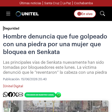
|
|
|
Últimas noticias
Santa Cruz
La Paz
Cochabamba
En vivo
Seguridad
Hombre denuncia que fue golpeado
con una piedra por una mujer que
bloquea en Senkata
Las principales vías de Senkata nuevamente han sido
tomadas por bloqueadores este lunes. La víctima
denunció que le “reventaron” la cabeza con una piedra
Publicación:
15/06/2026 20:40
|
Unitel Digital