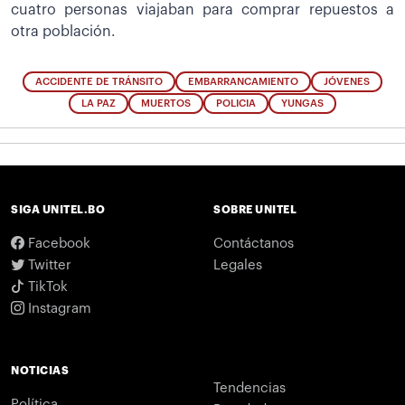
cuatro personas viajaban para comprar repuestos a
otra población.
ACCIDENTE DE TRÁNSITO
EMBARRANCAMIENTO
JÓVENES
LA PAZ
MUERTOS
POLICIA
YUNGAS
SIGA UNITEL.BO
SOBRE UNITEL
Facebook
Contáctanos
Twitter
Legales
TikTok
Instagram
NOTICIAS
Tendencias
Política