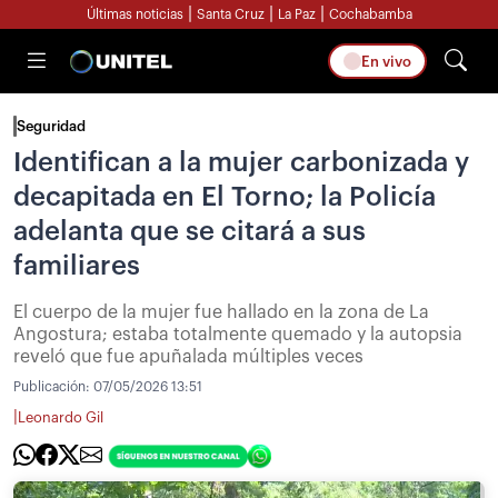
|
|
|
Últimas noticias
Santa Cruz
La Paz
Cochabamba
En vivo
Seguridad
Identifican a la mujer carbonizada y
decapitada en El Torno; la Policía
adelanta que se citará a sus
familiares
El cuerpo de la mujer fue hallado en la zona de La
Angostura; estaba totalmente quemado y la autopsia
reveló que fue apuñalada múltiples veces
Publicación:
07/05/2026 13:51
|
Leonardo Gil