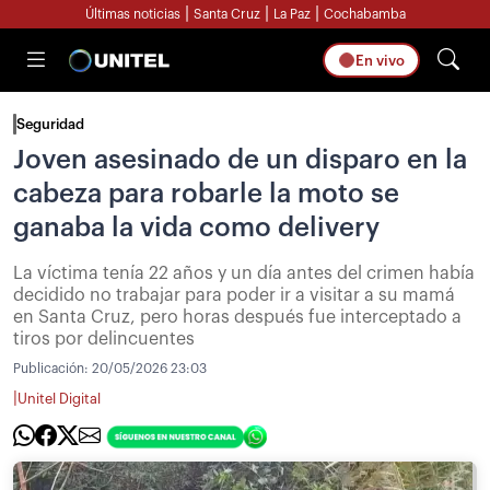
|
|
|
Últimas noticias
Santa Cruz
La Paz
Cochabamba
En vivo
Seguridad
Joven asesinado de un disparo en la
cabeza para robarle la moto se
ganaba la vida como delivery
La víctima tenía 22 años y un día antes del crimen había
decidido no trabajar para poder ir a visitar a su mamá
en Santa Cruz, pero horas después fue interceptado a
tiros por delincuentes
Publicación:
20/05/2026 23:03
|
Unitel Digital