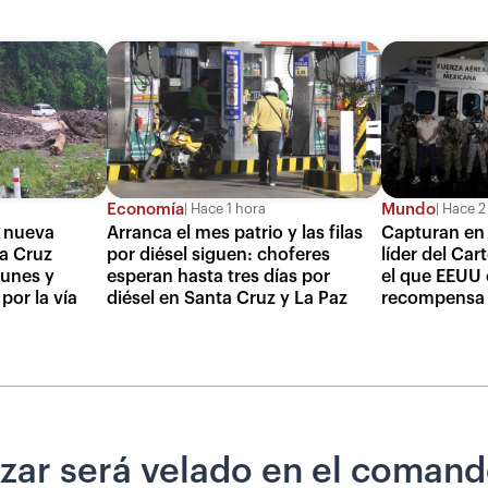
Economía
Mundo
Hace 1 hora
Hace 2
a nueva
Arranca el mes patrio y las filas
Capturan en 
a Cruz
por diésel siguen: choferes
líder del Car
lunes y
esperan hasta tres días por
el que EEUU 
por la vía
diésel en Santa Cruz y La Paz
recompensa 
zar será velado en el comando 