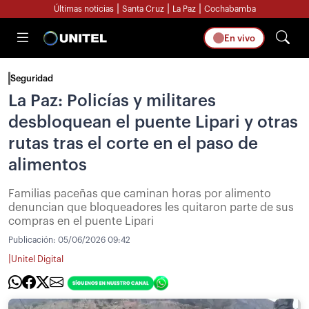
|
|
|
Últimas noticias
Santa Cruz
La Paz
Cochabamba
En vivo
Seguridad
La Paz: Policías y militares
desbloquean el puente Lipari y otras
rutas tras el corte en el paso de
alimentos
Familias paceñas que caminan horas por alimento
denuncian que bloqueadores les quitaron parte de sus
compras en el puente Lipari
Publicación:
05/06/2026 09:42
|
Unitel Digital