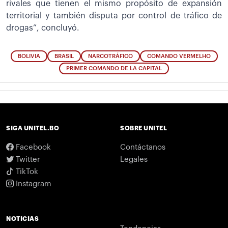
rivales que tienen el mismo propósito de expansión
territorial y también disputa por control de tráfico de
drogas”, concluyó.
BOLIVIA
BRASIL
NARCOTRÁFICO
COMANDO VERMELHO
PRIMER COMANDO DE LA CAPITAL
SIGA UNITEL.BO
SOBRE UNITEL
Facebook
Contáctanos
Twitter
Legales
TikTok
Instagram
NOTICIAS