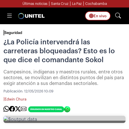
|
|
|
Últimas noticias
Santa Cruz
La Paz
Cochabamba
En vivo
Seguridad
¿La Policía intervendrá las
carreteras bloqueadas? Esto es lo
que dice el comandante Sokol
Campesinos, indígenas y maestros rurales, entre otros
sectores, se movilizan en distintos puntos del país para
exigir atención a sus demandas sectoriales.
Publicación:
12/05/2026 10:09
|
Edwin Chura