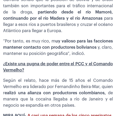
también son importantes para el tráfico internacional
de la droga,
partiendo desde el río Mamoré,
continuando por el río Madera y el río Amazonas
para
llegar a esos ríos a puertos brasileros y cruzar el océano
Atlántico para llegar a Europa.
“Por tanto, es muy rico, m
uy valioso para las facciones
mantener contacto con productores bolivianos
y, claro,
mantener su posición geográfica”, indicó.
¿Existe una pugna de poder entre el PCC y el Comando
Vermelho?
Según el relato, hace más de 15 años el Comando
Vermelho era liderado por Fernandinho Beira-Mar, quien
r
ealizó una alianza con productores colombianos,
de
manera que la cocaína llegaba a río de Janeiro y el
negocio se expandía en otros países.
MIRA AQUÍ:
A casi una semana de los cinco asesinatos,