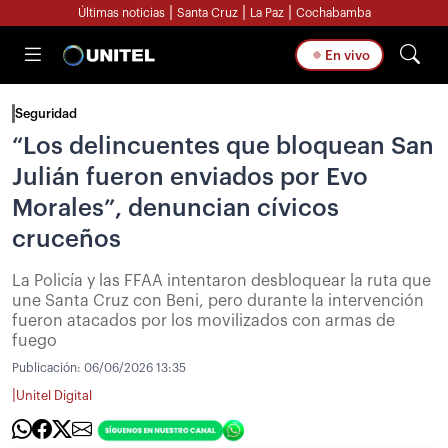
|
|
|
Últimas noticias
Santa Cruz
La Paz
Cochabamba
En vivo
Seguridad
“Los delincuentes que bloquean San
Julián fueron enviados por Evo
Morales”, denuncian cívicos
cruceños
La Policía y las FFAA intentaron desbloquear la ruta que
une Santa Cruz con Beni, pero durante la intervención
fueron atacados por los movilizados con armas de
fuego
Publicación:
06/06/2026 13:35
|
Unitel Digital