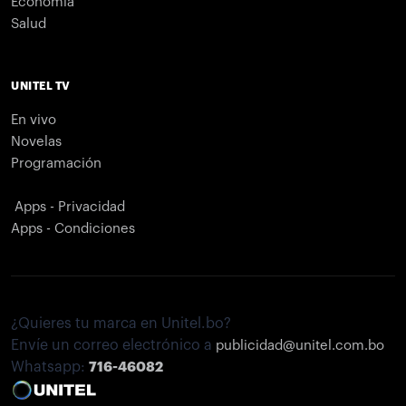
Economía
Salud
UNITEL TV
En vivo
Novelas
Programación
Apps - Privacidad
Apps - Condiciones
¿Quieres tu marca en Unitel.bo?
Envíe un correo electrónico a
publicidad@unitel.com.bo
Whatsapp:
716-46082