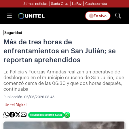
|
|
|
Últimas noticias
Santa Cruz
La Paz
Cochabamba
En vivo
Seguridad
Más de tres horas de
enfrentamientos en San Julián; se
reportan aprehendidos
La Policía y Fuerzas Armadas realizan un operativo de
desbloqueo en el municipio cruceño de San Julián, que
comenzó cerca de las 06:30 y que dos horas después,
continuaba
Publicación:
06/06/2026 08:45
|
Unitel Digital