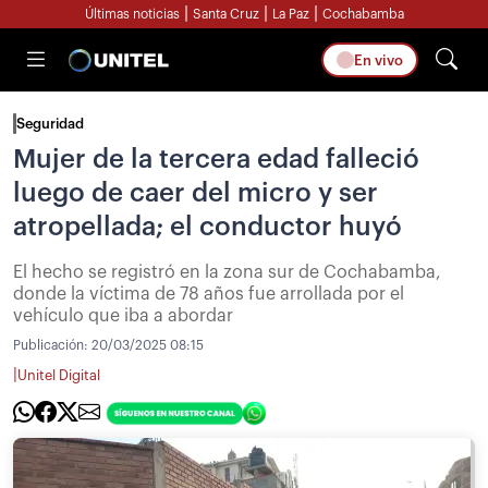
|
|
|
Últimas noticias
Santa Cruz
La Paz
Cochabamba
En vivo
Seguridad
Mujer de la tercera edad falleció
luego de caer del micro y ser
atropellada; el conductor huyó
El hecho se registró en la zona sur de Cochabamba,
donde la víctima de 78 años fue arrollada por el
vehículo que iba a abordar
Publicación:
20/03/2025 08:15
|
Unitel Digital