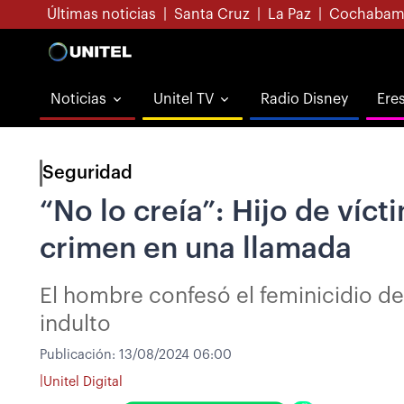
Últimas noticias
|
Santa Cruz
|
La Paz
|
Cochabam
Noticias
Unitel TV
Radio Disney
Ere
Seguridad
“No lo creía”: Hijo de víct
crimen en una llamada
El hombre confesó el feminicidio d
indulto
Publicación:
13/08/2024 06:00
|
Unitel Digital