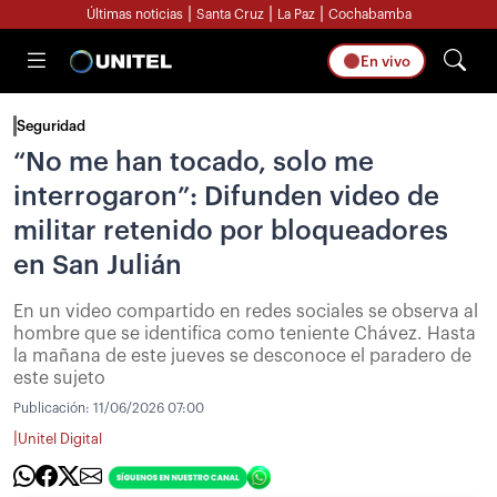
|
|
|
Últimas noticias
Santa Cruz
La Paz
Cochabamba
En vivo
Seguridad
“No me han tocado, solo me
interrogaron”: Difunden video de
militar retenido por bloqueadores
en San Julián
En un video compartido en redes sociales se observa al
hombre que se identifica como teniente Chávez. Hasta
la mañana de este jueves se desconoce el paradero de
este sujeto
Publicación:
11/06/2026 07:00
|
Unitel Digital