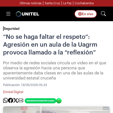
|
|
|
Últimas noticias
Santa Cruz
La Paz
Cochabamba
En vivo
Seguridad
“No se haga faltar el respeto”:
Agresión en un aula de la Uagrm
provoca llamado a la “reflexión”
Por medio de redes sociales circula un video en el que
observa la agresión hacia una persona que
aparentemente daba clases en una de las aulas de la
universidad estatal cruceña
Publicación:
13/05/2026 05:33
|
Unitel Digital