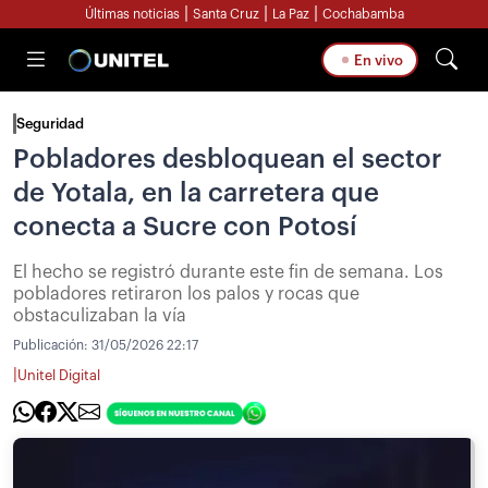
|
|
|
Últimas noticias
Santa Cruz
La Paz
Cochabamba
En vivo
Seguridad
Pobladores desbloquean el sector
de Yotala, en la carretera que
conecta a Sucre con Potosí
El hecho se registró durante este fin de semana. Los
pobladores retiraron los palos y rocas que
obstaculizaban la vía
Publicación:
31/05/2026 22:17
|
Unitel Digital