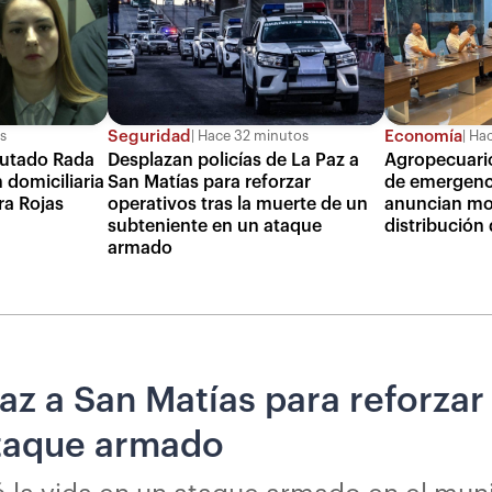
Seguridad
Economía
s
Hace 32 minutos
Hac
putado Rada
Desplazan policías de La Paz a
Agropecuario
 domiciliaria
San Matías para reforzar
de emergenci
ra Rojas
operativos tras la muerte de un
anuncian mon
subteniente en un ataque
distribución
armado
az a San Matías para reforzar
ataque armado