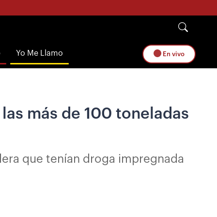
e
Yo Me Llamo
En vivo
e las más de 100 toneladas
adera que tenían droga impregnada