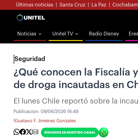
Últimas noticias
|
Santa Cruz
|
La Paz
|
Cochabam
Noticias
Unitel TV
Radio Disney
Ere
Seguridad
¿Qué conocen la Fiscalía y
de droga incautadas en Ch
El lunes Chile reportó sobre la in
Publicación:
09/06/2026 16:49
|
Gustavo F. Jiménez Gonzales