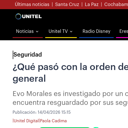
Últimas noticias
|
Santa Cruz
|
La Paz
|
Cochabam
Noticias
Unitel TV
Radio Disney
Ere
Seguridad
¿Qué pasó con la orden de
general
Evo Morales es investigado por un c
encuentra resguardado por sus seg
Publicación:
14/04/2026 15:15
|
|
Unitel Digital
Paola Cadima