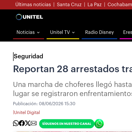
Últimas noticias
|
Santa Cruz
|
La Paz
|
Cochabam
Noticias
Unitel TV
Radio Disney
Ere
Seguridad
Reportan 28 arrestados tra
Una marcha de choferes llegó hasta 
lugar se registraron enfrentamientos
Publicación:
08/06/2026 15:30
|
Unitel Digital