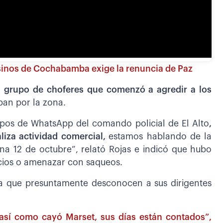
inos de Cochabamba exige la renuncia de Paz
n grupo de choferes que comenzó a agredir a los
aban por la zona.
pos de WhatsApp del comando policial de El Alto
,
liza actividad comercial,
estamos hablando de la
na 12 de octubre”, relató Rojas e indicó que hubo
ocios o amenazar con saqueos.
 a que presuntamente desconocen a sus dirigentes
, así como cayó Marset, sus días están contados”,