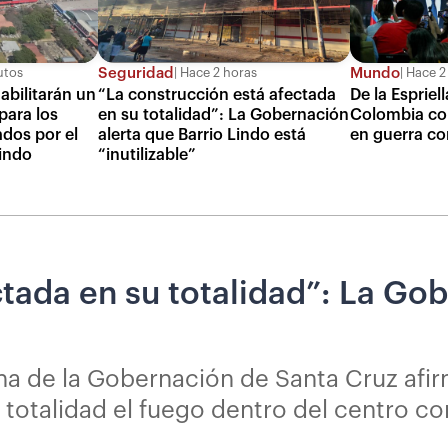
Seguridad
Mundo
utos
Hace 2 horas
Hace 2
abilitarán un
“La construcción está afectada
De la Esprie
para los
en su totalidad”: La Gobernación
Colombia co
dos por el
alerta que Barrio Lindo está
en guerra co
Lindo
“inutilizable”
tada en su totalidad”: La Gob
a de la Gobernación de Santa Cruz afirm
 totalidad el fuego dentro del centro co