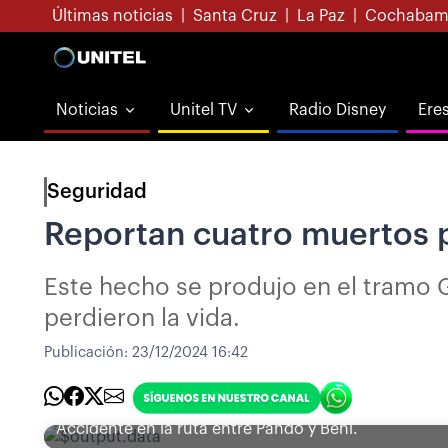
Últimas noticias
|
Santa Cruz
|
La Paz
|
Cochabam
Noticias
Unitel TV
Radio Disney
Ere
Seguridad
Reportan cuatro muertos 
Este hecho se produjo en el tramo 
perdieron la vida.
Publicación:
23/12/2024 16:42
Accidente en la ruta entre Pando y Beni.