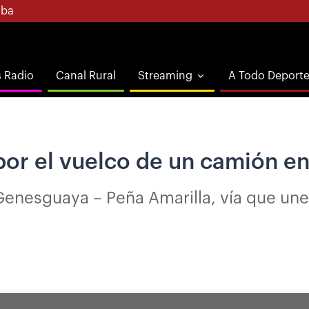
ba
s Radio
Canal Rural
Streaming
A Todo Deport
por el vuelco de un camión e
Genesguaya – Peña Amarilla, vía que un