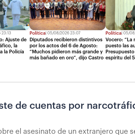
Política
Política
 23:13
05/08/2026 23:07
05/08/
do: Ajuste de
Diputados recibieron distintivos
Vocero: “La 
fico, la
por los actos del 6 de Agosto:
puesto las a
 la Policía
“Muchos pidieron más grande y
Presupuesto 
más bañado en oro”, dijo Castro
espíritu del
uste de cuentas por narcotráfi
bre el asesinato de un extranjero que se