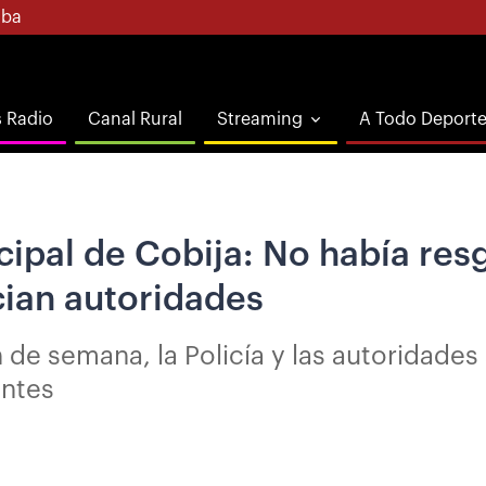
ba
s Radio
Canal Rural
Streaming
A Todo Deport
pal de Cobija: No había resgu
cian autoridades
n de semana, la Policía y las autoridades
entes