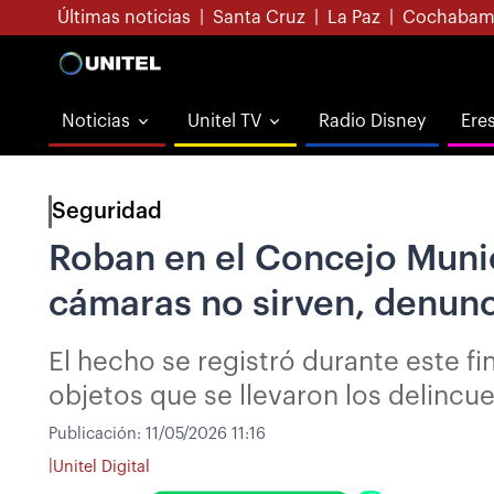
Últimas noticias
|
Santa Cruz
|
La Paz
|
Cochabam
Noticias
Unitel TV
Radio Disney
Ere
Seguridad
Roban en el Concejo Munici
cámaras no sirven, denun
El hecho se registró durante este fi
objetos que se llevaron los delincu
Publicación:
11/05/2026 11:16
|
Unitel Digital