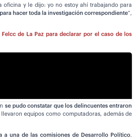
oficina y le dijo: yo no estoy ahí trabajando para
a para hacer toda la investigación correspondiente
”,
a Felcc de La Paz para declarar por el caso de los
ón
se pudo constatar que los delincuentes entraron
 llevaron equipos como computadoras, además de
a a una de las comisiones de Desarrollo Político
.