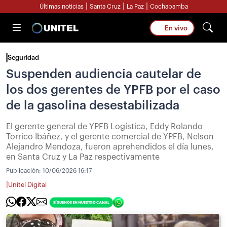
|
|
|
Últimas noticias
Santa Cruz
La Paz
Cochabamba
En vivo
Seguridad
Suspenden audiencia cautelar de
los dos gerentes de YPFB por el caso
de la gasolina desestabilizada
El gerente general de YPFB Logística, Eddy Rolando
Torrico Ibáñez, y el gerente comercial de YPFB, Nelson
Alejandro Mendoza, fueron aprehendidos el día lunes,
en Santa Cruz y La Paz respectivamente
Publicación:
10/06/2026 16:17
|
Unitel Digital