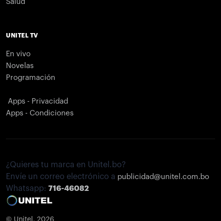
Salud
UNITEL TV
En vivo
Novelas
Programación
Apps - Privacidad
Apps - Condiciones
¿Quieres tu marca en Unitel.bo?
Envíe un correo electrónico a
publicidad@unitel.com.bo
Whatsapp:
716-46082
© Unitel. 2026