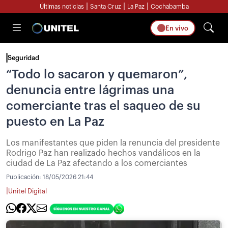
|
|
|
Últimas noticias
Santa Cruz
La Paz
Cochabamba
En vivo
Seguridad
“Todo lo sacaron y quemaron”,
denuncia entre lágrimas una
comerciante tras el saqueo de su
puesto en La Paz
Los manifestantes que piden la renuncia del presidente
Rodrigo Paz han realizado hechos vandálicos en la
ciudad de La Paz afectando a los comerciantes
Publicación:
18/05/2026 21:44
|
Unitel Digital